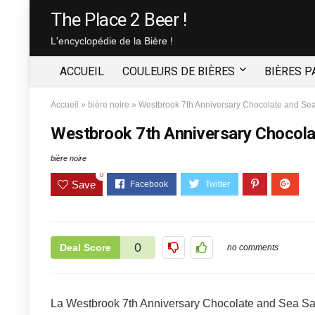
The Place 2 Beer !
L'encyclopédie de la Bière !
ACCUEIL
COULEURS DE BIÈRES
BIÈRES P
Accueil
»
bière noire
»
Westbrook 7th Anniversary Chocolate and Sea
Westbrook 7th Anniversary Chocola
bière noire
0
Save
0
Deal Score
no comments
La Westbrook 7th Anniversary Chocolate and Sea Salt