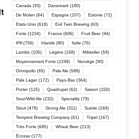
Canada
(93)
Danemark
(180)
lt
De Molen
(64)
Espagne
(107)
Estonie
(72)
Etats-Unis
(618)
Evil Twin Brewing
(63)
Forte
(1234)
France
(606)
Fruit Beer
(94)
IPA
(756)
Irlande
(80)
Italie
(76)
Lambic
(105)
Légère
(158)
Mikkeller
(59)
Moyennement Forte
(1248)
Norvège
(90)
Omnipollo
(65)
Pale Ale
(588)
Pale Lager
(172)
Pays-Bas
(364)
Porter
(125)
Quadrupel
(62)
Saison
(150)
Sour/Wild Ale
(232)
Speciality
(79)
Stout
(478)
Strong Ale
(311)
Suède
(169)
Tempest Brewing Company
(61)
Tripel
(167)
Très Forte
(685)
Wheat Beer
(213)
Écosse
(177)