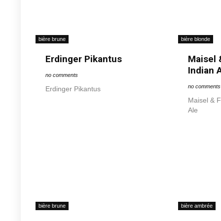
bière brune
bière blonde
Erdinger Pikantus
Maisel 
Indian 
no comments
no comments
Erdinger Pikantus
Maisel & F
Ale
bière brune
bière ambrée