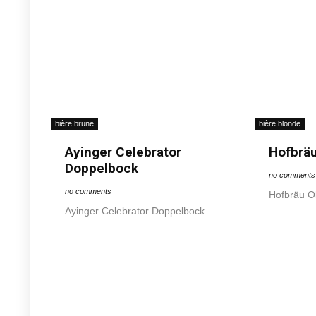
bière brune
bière blonde
Ayinger Celebrator
Hofbräu
Doppelbock
no comments
no comments
Hofbräu Ok
Ayinger Celebrator Doppelbock