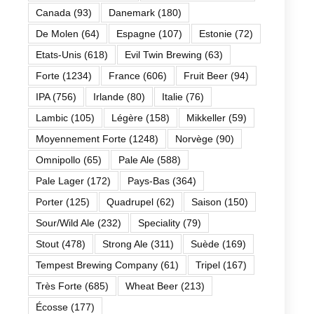
Canada
(93)
Danemark
(180)
De Molen
(64)
Espagne
(107)
Estonie
(72)
Etats-Unis
(618)
Evil Twin Brewing
(63)
Forte
(1234)
France
(606)
Fruit Beer
(94)
IPA
(756)
Irlande
(80)
Italie
(76)
Lambic
(105)
Légère
(158)
Mikkeller
(59)
Moyennement Forte
(1248)
Norvège
(90)
Omnipollo
(65)
Pale Ale
(588)
Pale Lager
(172)
Pays-Bas
(364)
Porter
(125)
Quadrupel
(62)
Saison
(150)
Sour/Wild Ale
(232)
Speciality
(79)
Stout
(478)
Strong Ale
(311)
Suède
(169)
Tempest Brewing Company
(61)
Tripel
(167)
Très Forte
(685)
Wheat Beer
(213)
Écosse
(177)