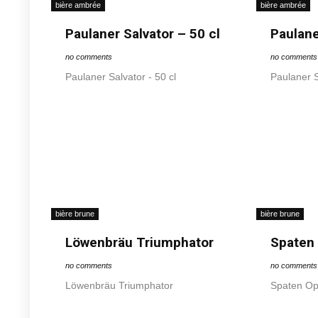
bière ambrée
bière ambrée
Paulaner Salvator – 50 cl
Paulane
no comments
no comments
Paulaner Salvator - 50 cl
Paulaner S
bière brune
bière brune
Löwenbräu Triumphator
Spaten
no comments
no comments
Löwenbräu Triumphator
Spaten Op