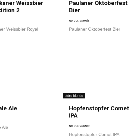
kaner Weissbier
Paulaner Oktoberfest
dition 2
Bier
no comments
ner Weissbier Royal
Paulaner Oktoberfest Bier
bière blonde
le Ale
Hopfenstopfer Comet
IPA
no comments
 Ale
Hopfenstopfer Comet IPA