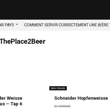
AR PAYS
COMMENT SERVIR CORRECTEMENT UNE BIÈRE 
 ThePlace2Beer
bière blonde
der Weisse
Schneider Hopfenweisse
us – Tap 6
no comments