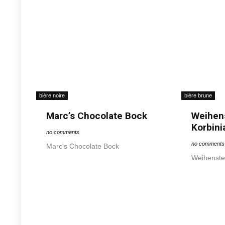
bière noire
bière brune
Marc’s Chocolate Bock
Weihen
Korbini
no comments
no comments
Marc's Chocolate Bock
Weihenste