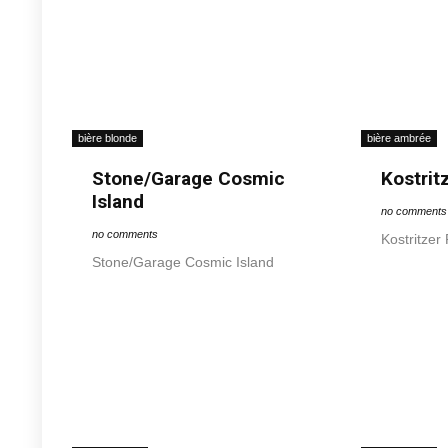
bière blonde
bière ambrée
Stone/Garage Cosmic
Kostrit
Island
no comments
no comments
Kostritzer 
Stone/Garage Cosmic Island