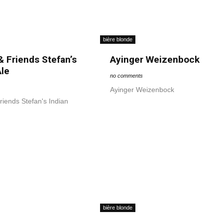
bière blonde
& Friends Stefan’s
Ayinger Weizenbock
Ale
no comments
Ayinger Weizenbock
riends Stefan's Indian
bière blonde