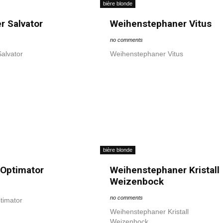
bière blonde
r Salvator
Weihenstephaner Vitus
no comments
alvator
Weihenstephaner Vitus
bière blonde
 Optimator
Weihenstephaner Kristall
Weizenbock
no comments
timator
Weihenstephaner Kristall
Weizenbock