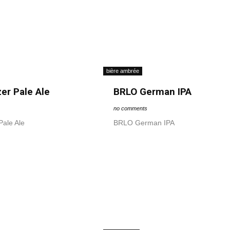
bière ambrée
zer Pale Ale
BRLO German IPA
no comments
Pale Ale
BRLO German IPA