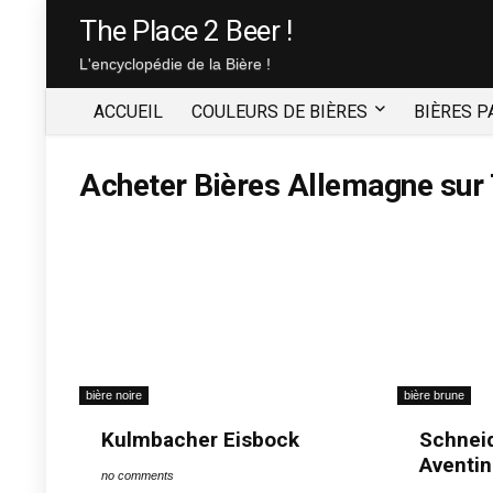
The Place 2 Beer !
L'encyclopédie de la Bière !
ACCUEIL
COULEURS DE BIÈRES
BIÈRES P
Acheter Bières
Allemagne sur
bière noire
bière brune
Kulmbacher Eisbock
Schnei
Aventin
no comments