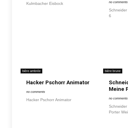
no comments
Kulmbacher Eisbock
Schneider 
6
bière ambrée
bière brune
Hacker Pschorr Animator
Schnei
Meine P
no comments
no comments
Hacker Pschorr Animator
Schneider
Porter We