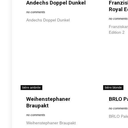
Andechs Doppel Dunkel
Franzis
Royal E
no comments
no comments
Andechs Doppel Dunkel
Franziska
Edition 2
bière ambrée
bière blonde
Weihenstephaner
BRLO Pa
Braupakt
no comments
no comments
BRLO Pale
Weihenstephaner Braupakt