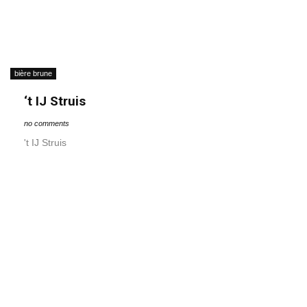
bière brune
‘t IJ Struis
no comments
't IJ Struis