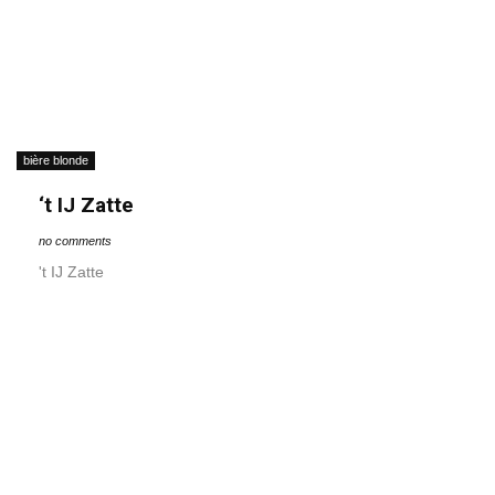
bière blonde
‘t IJ Zatte
no comments
't IJ Zatte