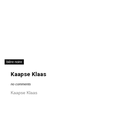
bière noire
Kaapse Klaas
no comments
Kaapse Klaas