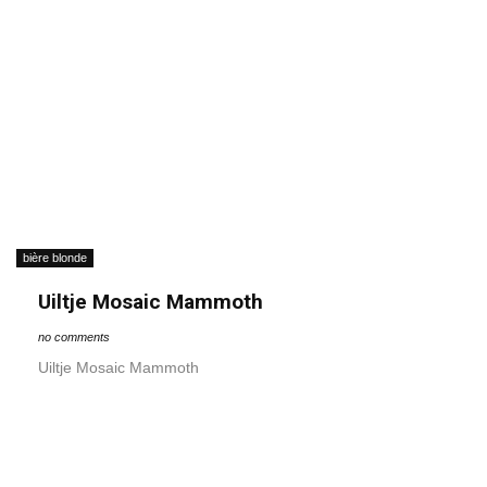
bière blonde
Uiltje Mosaic Mammoth
no comments
Uiltje Mosaic Mammoth