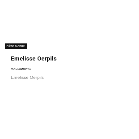
bière blonde
Emelisse Oerpils
no comments
Emelisse Oerpils