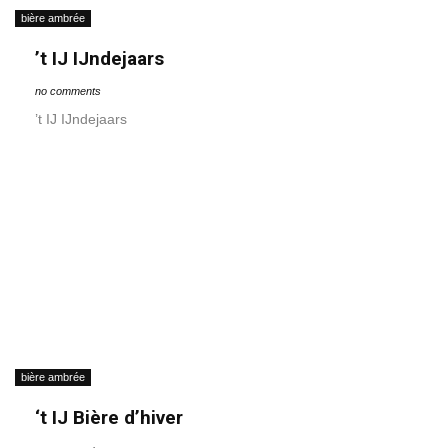
bière ambrée
’t IJ IJndejaars
no comments
’t IJ IJndejaars
bière ambrée
‘t IJ Bière d’hiver