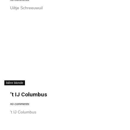
Uiltje Schreeuwuil
bière blonde
‘t IJ Columbus
no comments
't IJ Columbus