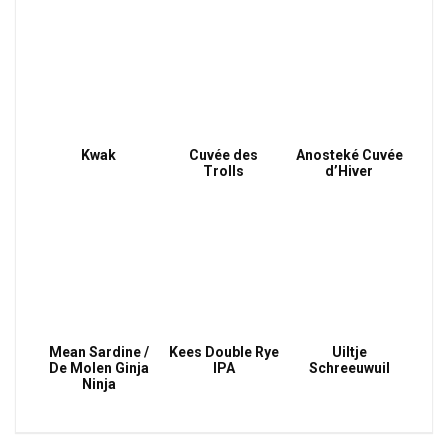
Kwak
Cuvée des
Anosteké Cuvée
Trolls
d’Hiver
Mean Sardine /
Kees Double Rye
Uiltje
De Molen Ginja
IPA
Schreeuwuil
Ninja