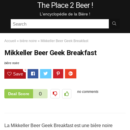
The Place 2 Beer !
L'encyclopédie de la Bière !
Accueil
»
bière noire
»
Mikkeller Beer Geek Breakfast
Mikkeller Beer Geek Breakfast
bière noire
0
Save
no comments
0
Deal Score
La Mikkeller Beer Geek Breakfast est une bière noire