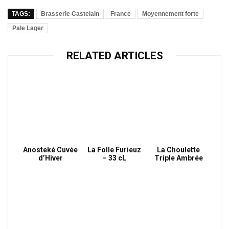
TAGS:
Brasserie Castelain
France
Moyennement forte
Pale Lager
RELATED ARTICLES
Anosteké Cuvée
La Folle Furieuz
La Choulette
d’Hiver
– 33 cL
Triple Ambrée