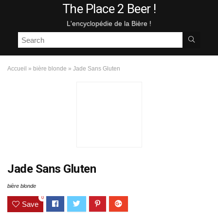
The Place 2 Beer !
L'encyclopédie de la Bière !
Accueil
»
bière blonde
»
Jade Sans Gluten
Jade Sans Gluten
bière blonde
0
Save