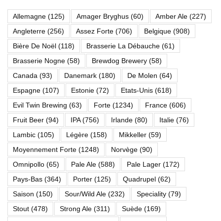
Allemagne
(125)
Amager Bryghus
(60)
Amber Ale
(227)
Angleterre
(256)
Assez Forte
(706)
Belgique
(908)
Bière De Noël
(118)
Brasserie La Débauche
(61)
Brasserie Nogne
(58)
Brewdog Brewery
(58)
Canada
(93)
Danemark
(180)
De Molen
(64)
Espagne
(107)
Estonie
(72)
Etats-Unis
(618)
Evil Twin Brewing
(63)
Forte
(1234)
France
(606)
Fruit Beer
(94)
IPA
(756)
Irlande
(80)
Italie
(76)
Lambic
(105)
Légère
(158)
Mikkeller
(59)
Moyennement Forte
(1248)
Norvège
(90)
Omnipollo
(65)
Pale Ale
(588)
Pale Lager
(172)
Pays-Bas
(364)
Porter
(125)
Quadrupel
(62)
Saison
(150)
Sour/Wild Ale
(232)
Speciality
(79)
Stout
(478)
Strong Ale
(311)
Suède
(169)