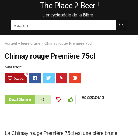
The Place 2 Beer !
L'encyclopédie de la Bière !
Accueil
»
bière brune
»
Chimay rouge Première 75cl
Chimay rouge Première 75cl
bière brune
0
Save
no comments
0
Deal Score
La Chimay rouge Première 75cl est une bière brune