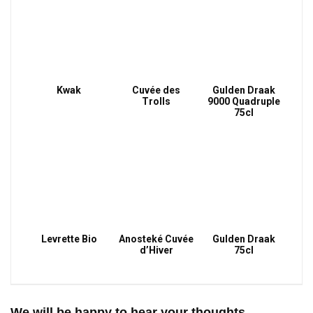
Kwak
Cuvée des
Gulden Draak
Trolls
9000 Quadruple
75cl
Levrette Bio
Anosteké Cuvée
Gulden Draak
d’Hiver
75cl
We will be happy to hear your thoughts