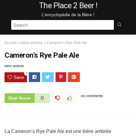
The Place 2 Beer !
L'encyclopédie de la Bière !
Accueil
»
bière ambrée
»
Cameron’s Rye Pale Ale
Cameron’s Rye Pale Ale
bière ambrée
0
Save
no comments
0
Deal Score
La Cameron’s Rye Pale Ale est une bière ambrée