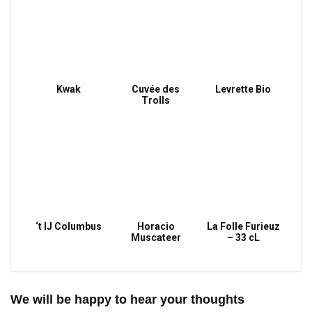
Kwak
Cuvée des
Levrette Bio
Trolls
‘t IJ Columbus
Horacio
La Folle Furieuz
Muscateer
– 33 cL
We will be happy to hear your thoughts