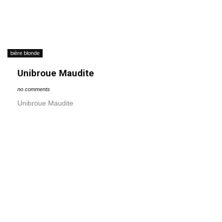
bière blonde
Unibroue Maudite
no comments
Unibroue Maudite