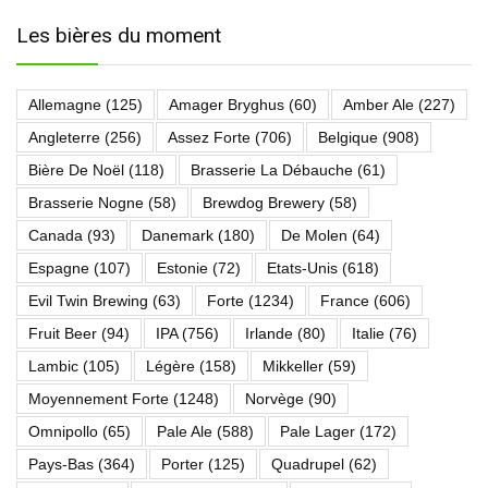
Les bières du moment
Allemagne
(125)
Amager Bryghus
(60)
Amber Ale
(227)
Angleterre
(256)
Assez Forte
(706)
Belgique
(908)
Bière De Noël
(118)
Brasserie La Débauche
(61)
Brasserie Nogne
(58)
Brewdog Brewery
(58)
Canada
(93)
Danemark
(180)
De Molen
(64)
Espagne
(107)
Estonie
(72)
Etats-Unis
(618)
Evil Twin Brewing
(63)
Forte
(1234)
France
(606)
Fruit Beer
(94)
IPA
(756)
Irlande
(80)
Italie
(76)
Lambic
(105)
Légère
(158)
Mikkeller
(59)
Moyennement Forte
(1248)
Norvège
(90)
Omnipollo
(65)
Pale Ale
(588)
Pale Lager
(172)
Pays-Bas
(364)
Porter
(125)
Quadrupel
(62)