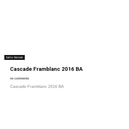
bière blonde
Cascade Framblanc 2016 BA
no comments
Cascade Framblanc 2016 BA