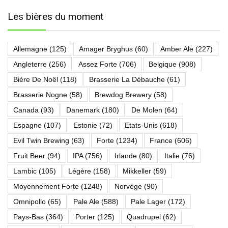
Les bières du moment
Allemagne
(125)
Amager Bryghus
(60)
Amber Ale
(227)
Angleterre
(256)
Assez Forte
(706)
Belgique
(908)
Bière De Noël
(118)
Brasserie La Débauche
(61)
Brasserie Nogne
(58)
Brewdog Brewery
(58)
Canada
(93)
Danemark
(180)
De Molen
(64)
Espagne
(107)
Estonie
(72)
Etats-Unis
(618)
Evil Twin Brewing
(63)
Forte
(1234)
France
(606)
Fruit Beer
(94)
IPA
(756)
Irlande
(80)
Italie
(76)
Lambic
(105)
Légère
(158)
Mikkeller
(59)
Moyennement Forte
(1248)
Norvège
(90)
Omnipollo
(65)
Pale Ale
(588)
Pale Lager
(172)
Pays-Bas
(364)
Porter
(125)
Quadrupel
(62)